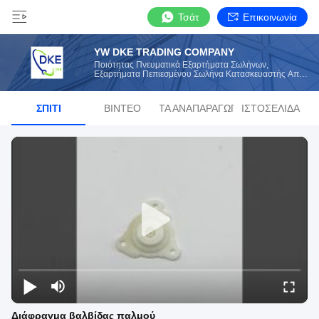
Τσάτ
Επικοινωνία
YW DKE TRADING COMPANY
Ποιότητας Πνευματικά Εξαρτήματα Σωλήνων,
Εξαρτήματα Πεπιεσμένου Σωλήνα Κατασκευαστής Από
Την Κίνα
ΣΠΊΤΙ
ΒΊΝΤΕΟ
ΛΊΣΤΑ ΑΝΑΠΑΡΑΓΩΓΉΣ
ΙΣΤΟΣΕΛΊΔΑ
Διάφραγμα βαλβίδας παλμού