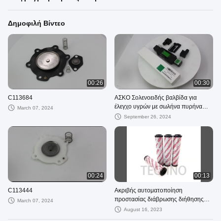
Δημοφιλή Βίντεο
00:26
00:30
C113684
ΑΣΚΟ Σολενοειδής βαλβίδα για
έλεγχο υγρών με σωλήνα πυρήνα
March 07, 2024
από χαλκό
September 26, 2024
00:24
00:13
C113444
Ακριβής αυτοματοποίηση
προστασίας διάβρωσης διήθησης
March 07, 2024
στοιχείων φίλτρων HYDAC 0,030-
August 16, 2023
ρ-003-BH3HC