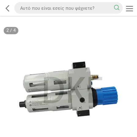
2
/
4