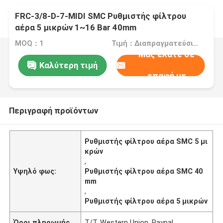
FRC-3/8-D-7-MIDI SMC Ρυθμιστής φίλτρου
αέρα 5 μικρών 1~16 Bar 40mm
MOQ：1
Τιμή：Διαπραγματεύσιμα
Μας ελάτε σε
Καλύτερη τιμή
επαφή με
Περιγραφή προϊόντων
Ρυθμιστής φίλτρου αέρα SMC 5 μι
κρών
,
Υψηλό φως:
Ρυθμιστής φίλτρου αέρα SMC 40
mm
,
Ρυθμιστής φίλτρου αέρα 5 μικρών
Όροι πληρωμής
Τ/Τ, Western Union, Paypal