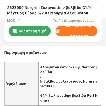
2623000 Norgren Σολενοειδής βαλβίδα G1/4
Μέγεθος θύρας 5/2 Λειτουργία Αλουμινίου
Κατασκευή
MOQ：1
Τιμή：Διαπραγματεύσιμα
Μας ελάτε σε
Καλύτερη τιμή
επαφή με
Περιγραφή προϊόντων
Αλουμινίου κατασκευής Norgren β
αλβίδα
,
Η βαλβίδα σόλενοειδούς Norgren
Υψηλό φως:
2623000
,
G1/4 Σωληνοειδής βαλβίδα Port N
orgren