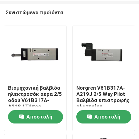
Συνιστώμενα προϊόντα
Βιομηχανική βαλβίδα
Norgren V61B317A-
ηλεκτροσόκ αέρα 2/5
A219J 2/5 Way Pilot
Σπίτι
οδού V61B317A-
Βαλβίδα επιστροφής
A218J Τύπος
ελατηρίου
πιλοτικής
Αποστολή
Αποστολή
Προϊόντα
λειτουργίας
ερώτησης
ερώτησης
Βίντεο