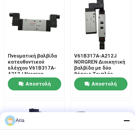
Σχετικά με εμάς
περιοδεία στο εργοστάσιο
Έλεγχος ποιότητας
Πνευματική βαλβίδα
V61B317A-A212J
κατευθυντικού
NORGREN Διοικητική
ελέγχου V61B317A-
βαλβίδα με δύο
A213J Norgren
θέσεις Τριπλής
Επικοινωνήστε μαζί μας
Industrial
πορείας ΧΩΡΙΣ Μονό
Αποστολή
Αποστολή
ηλεκτρονικό έλεγχο
Ειδήσεις
ερώτησης
ερώτησης
Ζητήστε μια προσφορά
Aria
Πνευματικά εξαρτήματα σωλήνων