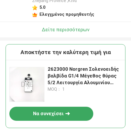
Zhejiang Province ,Κίνα
5.0
Ελεγχμένος προμηθευτής
Δείτε περισσότερων
Αποκτήστε την καλύτερη τιμή για
2623000 Norgren Σολενοειδής
βαλβίδα G1/4 Μέγεθος θύρας
5/2 Λειτουργία Αλουμινίου
Κατασκευή
MOQ： 1
Να συνεχίσει