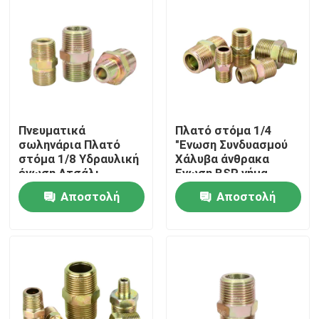
Πνευματικά
Πλατό στόμα 1/4
σωληνάρια Πλατό
"Ενωση Συνδυασμού
στόμα 1/8 Υδραυλική
Χάλυβα άνθρακα
ένωση Ατσάλι
Ενωση BSP νήμα
άνθρακα υψηλής
μειώνοντας Ενωση
Αποστολή
Αποστολή
πίεσης
σωλήνα τοποθέτηση
Σπίτι
ερώτησης
ερώτησης
Προϊόντα
Βίντεο