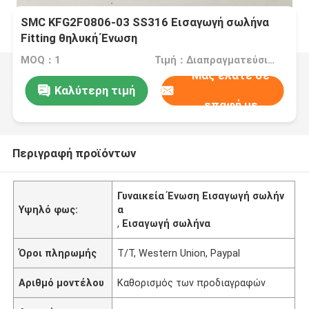
SMC KFG2F0806-03 SS316 Εισαγωγή σωλήνα
Fitting θηλυκή Ένωση
MOQ：1
Τιμή：Διαπραγματεύσιμα
Μας ελάτε σε
Καλύτερη τιμή
επαφή με
Περιγραφή προϊόντων
Γυναικεία Ένωση Εισαγωγή σωλήν
Υψηλό φως:
α
,
Εισαγωγή σωλήνα
Όροι πληρωμής
Τ/Τ, Western Union, Paypal
Αριθμό μοντέλου
Καθορισμός των προδιαγραφών