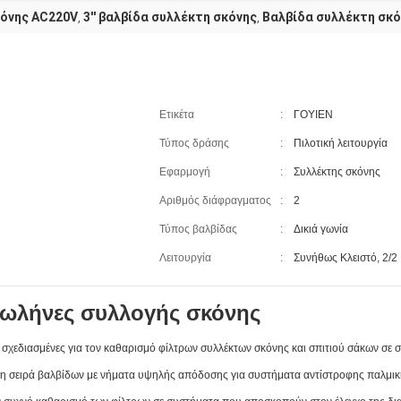
κόνης AC220V
3'' βαλβίδα συλλέκτη σκόνης
Βαλβίδα συλλέκτη σκ
,
,
Ετικέτα
:
ΓΟΥΙΕΝ
Τύπος δράσης
:
Πιλοτική λειτουργία
Εφαρμογή
:
Συλλέκτης σκόνης
Αριθμός διάφραγματος
:
2
Τύπος βαλβίδας
:
Δικιά γωνία
Λειτουργία
:
Συνήθως Κλειστό, 2/2
ωλήνες συλλογής σκόνης
αι σχεδιασμένες για τον καθαρισμό φίλτρων συλλέκτων σκόνης και σπιτιού σάκων σε
νη σειρά βαλβίδων με νήματα υψηλής απόδοσης για συστήματα αντίστροφης παλμική