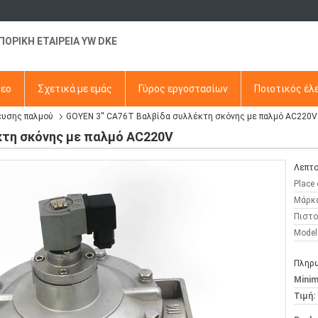
ΠΟΡΙΚΗ ΕΤΑΙΡΕΙΑ YW DKE
τεο
Σχετικά με εμάς
Γύρος εργοστασίων
Ποιοτικός έλ
ευσης παλμού
GOYEN 3'' CA76T Βαλβίδα συλλέκτη σκόνης με παλμό AC220V
κτη σκόνης με παλμό AC220V
Λεπτο
Place 
Μάρκ
Πιστο
Model
Πληρω
Minim
Τιμή: