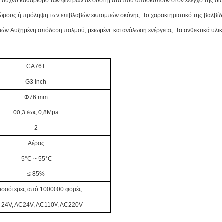
ον συχνό καθαρισμό των φίλτρων σε συστήματα που αποσκοπούν στον έλεγχο της δι
 χώρους ή πρόληψη των επιβλαβών εκπομπών σκόνης.
Το χαρακτηριστικό της βαλβί
ρών.
Αυξημένη απόδοση παλμού, μειωμένη κατανάλωση ενέργειας. Τα ανθεκτικά υλικά
CA76T
G3 Inch
Φ76 mm
00,3 έως 0,8Mpa
2
Αέρας
-5°C ~ 55°C
≤ 85%
ισσότερες από 1000000 φορές
 24V, AC24V, AC110V, AC220V