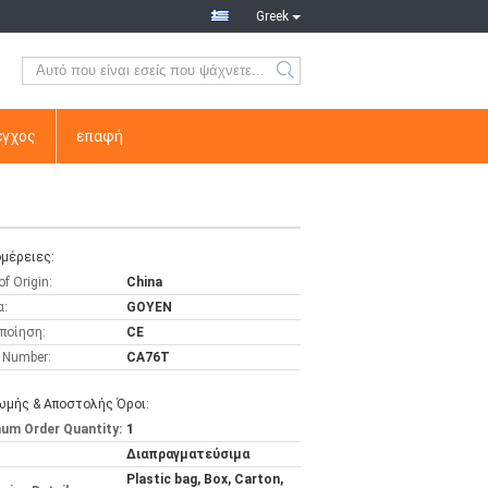
Greek
εγχος
επαφή
μέρειες:
of Origin:
China
α:
GOYEN
ποίηση:
CE
 Number:
CA76T
μής & Αποστολής Όροι:
um Order Quantity:
1
Διαπραγματεύσιμα
Plastic bag, Box, Carton,