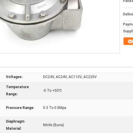
Packa
Deliv
Paym
Supply
Voltages:
DC24V, AC24V, AC110V, AC220V
Temperature
-5 To +55℃
Range:
Pressure Range:
0.3 To 0.8Mpa
Diaphragm
Nitrile (Buna)
Material: