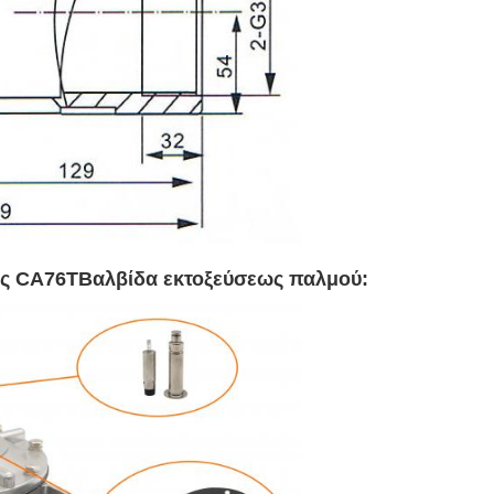
ος CA76T
Βαλβίδα εκτοξεύσεως παλμού
: