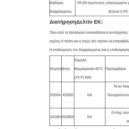
Καθίσμα
PA-66 (πρότυπο), επικαλυμμένο με
διαφράγματος
βιτόνιο ή P
Διατήρηση
Δελτίο ΕΚ:
Πριν από τη διενέργεια οποιασδήποτε συντήρησης τ
ισχύος.Η πίεση και η ισχύς δεν πρέπει να επαναβά
Η επιθεώρηση του διαφράγματος και η επιθεώρηση τ
Χαμηλή
Νιτρίλη
Βιτόν
θερμοκρασία 60°C
Περιλαμβάνει
(76°F) MIN.
Τα κιτ δι
K5
004
K50
0
0
NA
δευτερεύοντα
Ο-ring, συ
Κ0380
K03804
NA
σ