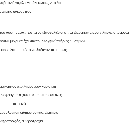
 βιτόν ή νιτρίλιο
Ατσάλι φωτός, νιτρίλιο,
E υψηλής πυκνότητας
ου συστήματος, πρέπει να εξασφαλίζεται ότι τα εξαρτήματα είναι πλήρως απομονωμ
λλονται μέχρι να έχει συναρμολογηθεί πλήρως η βαλβίδα.
ου πιλότου πρέπει να διεξάγονται ετησίως.
αφράγματος περιλαμβάνουν κύρια και
 διαφράγματα
(όπου απαιτείται) και όλες
τις πηγές.
ναρμολόγηση σιδηροτροχιάς, ελατήριο
ιδηροτροχιάς, σιδηροτροχιά