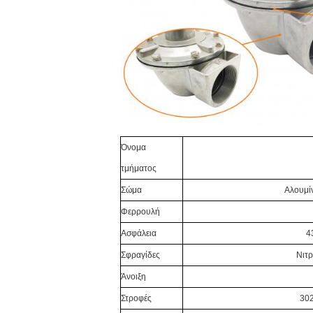
Όνομα
τμήματος
Σώμα
Αλουμίν
Φερρουλή
Ασφάλεια
4
Σφραγίδες
Νιτρ
Άνοιξη
Στροφές
302