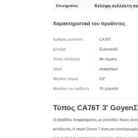
Κελύφη συλλέκτη σ
Επισημαίνω:
Χαρακτηριστικά του προϊόντος
Αριθμός μοντέλου.
:
CA76T
Δύναμη
:
Σολενοειδή
Τύπος σύνδεσης
:
Με νήματα
Δομή
:
Διαφράγμα
Μέγεθος θύρας
:
G3"
Μέγεθος του ορίζοντα
:
76 χιλιοστά
Τύπος CA76T 3' Goyen
Σ
Οι βαλβίδες διαφράγματος με ρινοειδείς θύρες είν
εκτόξευσης.
Η σειρά Goyen T είναι μια ολοκληρωμέ