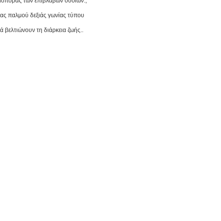
ασποράς των επιβλαβών ουσιών.,
δας παλμού δεξιάς γωνίας τύπου
 βελτιώνουν τη διάρκεια ζωής.
.