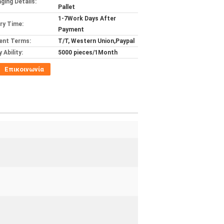
ging Details:
Pallet
1-7Work Days After
ery Time:
Payment
ent Terms:
T/T, Western Union,Paypal
 Ability:
5000 pieces/1Month
Επικοινωνία