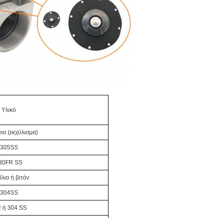
Υλικό
ιο (εκχύλισμα)
305SS
30FR SS
ίλιο ή βιτόν
304SS
 ή 304 SS