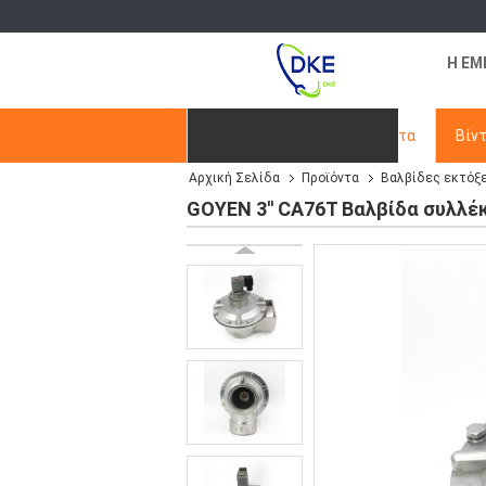
Η ΕΜ
Αρχική Σελίδα
Προϊόντα
Βίν
Αρχική Σελίδα
Προϊόντα
Βαλβίδες εκτόξ
Ζητήστε ένα απόσπασμα
GOYEN 3'' CA76T Βαλβίδα συλλέ