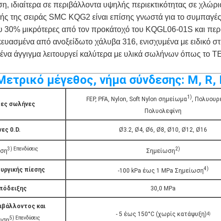
η, ιδιαίτερα σε περιβάλλοντα υψηλής περιεκτικότητας σε χλώρι
ής της σειράς SMC KQG2 είναι επίσης γνωστά για το συμπαγές
που 30% μικρότερες από τον προκάτοχό του KQGL06-01S και περ
σκευασμένα από ανοξείδωτο χάλυβα 316, ενισχυμένα με ειδικ
να άγγιγμα λειτουργεί καλύτερα με υλικά σωλήνων όπως το TE
ετρικό μέγεθος, νήμα σύνδεσης: M, R,
1)
FEP, PFA, Nylon, Soft Nylon σημείωμα
, Πολυουρ
ες σωλήνες
Πολυολεφίνη
ες 0.D.
Ø3.2, Ø4, Ø6, Ø8, Ø10, Ø12, Ø16
3) Επενδύσεις
2)
ωση
Σημείωση
4)
υργικής πίεσης
-100 kPa έως 1 MPa Σημείωση
πόδειξης
30,0 MPa
ιβάλλοντος και
- 5 έως 150°C (χωρίς κατάψυξη)
4)
5) Επενδύσεις
ωση