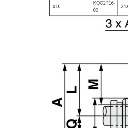
KQG2T16-
ø16
24.
00