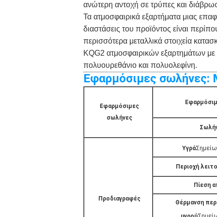
ανώτερη αντοχή σε τρύπες και διάβρωσ
Τα ατμοσφαιρικά εξαρτήματα μιας επαφ
διαστάσεις του προϊόντος είναι περί
περισσότερα μεταλλικά στοιχεία κατα
KQG2 ατμοσφαιρικών εξαρτημάτων με έ
πολυουρεθάνιο και πολυολεφίνη.
Εφαρμόσιμες σωλήνες: Μ
Εφαρμόσιμ
Εφαρμόσιμες
σωλήνες
Σωλήν
Υγρά
Σημεί
Περιοχή λειτο
Πίεση α
Προδιαγραφές
Θέρμανση περ
υγρού
Σημεί