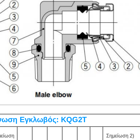
νωση Εγκλωβός: KQG2T
μείωση
Σημείωση 2)