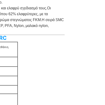
ο.
 και ελαφρύ σχεδιασμό τους.Οι
ίπου 62% ελαφρύτερες, με τα
ό στρώμα στεγνώματος FKM.Η σειρά SMC
P, PFA, Nylon, μαλακό nylon,
 RC
εθάνιο,