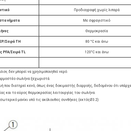
ντικό
Προδιαγραφή χωρίς λιπαρά
στα νήματα
Με σφραγιστικό
ήνες
Θερμοκρασία
EP/Σειρά TH
80 °C και άνω
 PFA/Σειρά TL
120°C και άνω
λον, δεν μπορεί να χρησιμοποιηθεί νερό.
φαρμοστέο σωλήνα ξεχωριστά.
ή που διατηρεί κενό, όπως ένας δοκιμαστής διαρροής, δεδομένου ότι υπάρχε
ίας και το εύρος θερμοκρασίας λειτουργίας του σωλήνα.
εσωτερικό μανίκι υπό τις ακόλουθες συνθήκες (εκτός
Ø
3.2):