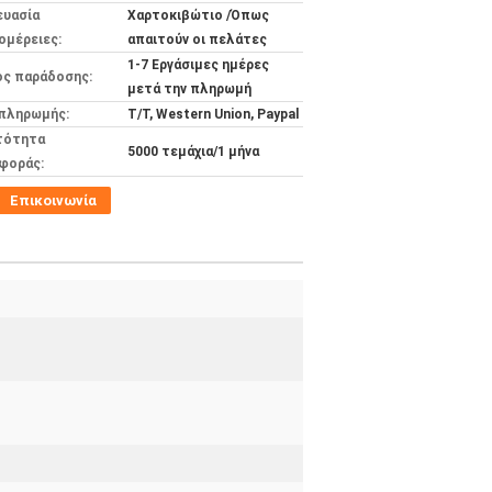
ευασία
Χαρτοκιβώτιο /Όπως
ομέρειες:
απαιτούν οι πελάτες
1-7 Εργάσιμες ημέρες
ος παράδοσης:
μετά την πληρωμή
 πληρωμής:
Τ/Τ, Western Union, Paypal
τότητα
5000 τεμάχια/1 μήνα
φοράς:
Επικοινωνία