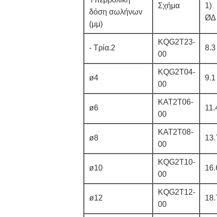
Σχήμα
1)
δόση σωλήνων
ØΔ
(μμ)
KQG2T23-
- Τρία.2
8.3
00
KQG2T04-
ø4
9.1
00
ΚΑΤ2Τ06-
ø6
11.
00
ΚΑΤ2Τ08-
ø8
13.
00
KQG2T10-
ø10
16.
00
KQG2T12-
ø12
18.
00