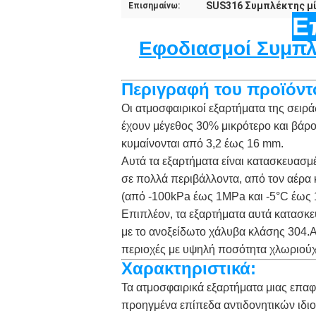
SUS316 Συμπλέκτης μ
Επισημαίνω:
Ε
Εφοδιασμοί Συμπλέ
Περιγραφή του προϊόντ
Οι ατμοσφαιρικοί εξαρτήματα της σει
έχουν μέγεθος 30% μικρότερο και βά
κυμαίνονται από 3,2 έως 16 mm.
Αυτά τα εξαρτήματα είναι κατασκευασμέ
σε πολλά περιβάλλοντα, από τον αέρα 
(από -100kPa έως 1MPa και -5°C έως 1
Επιπλέον, τα εξαρτήματα αυτά κατασκε
με το ανοξείδωτο χάλυβα κλάσης 304.Α
περιοχές με υψηλή ποσότητα χλωριού
Χαρακτηριστικά:
Τα ατμοσφαιρικά εξαρτήματα μιας επα
προηγμένα επίπεδα αντιδονητικών ιδιο