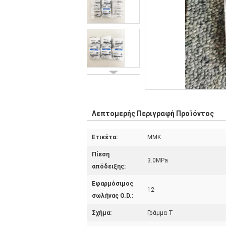
Λεπτομερής Περιγραφή Προϊόντος
Ετικέτα:
ΜΜΚ
Πίεση
3.0MPa
απόδειξης:
Εφαρμόσιμος
12
σωλήνας O.D.:
Σχήμα:
Γράμμα Τ