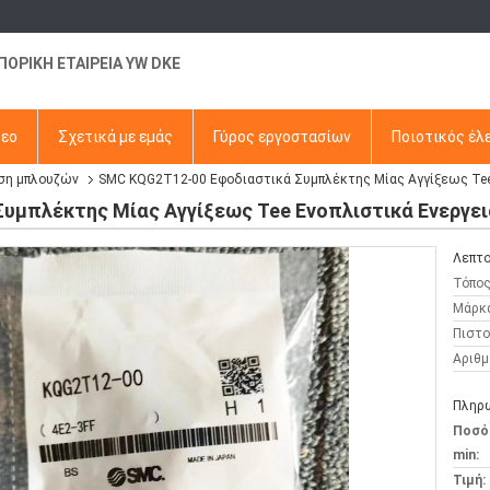
ΠΟΡΙΚΗ ΕΤΑΙΡΕΙΑ YW DKE
τεο
Σχετικά με εμάς
Γύρος εργοστασίων
Ποιοτικός έλ
ση μπλουζών
SMC KQG2T12-00 Εφοδιαστικά Συμπλέκτης Μίας Αγγίξεως Tee 
υμπλέκτης Μίας Αγγίξεως Tee Ενοπλιστικά Ενεργει
Λεπτο
Τόπος
Μάρκ
Πιστο
Αριθμ
Πληρω
Ποσό
min:
Τιμή: