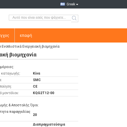
Greek
εγχος
επαφή
Ενοπλιστικά Ενεργειακή βιομηχανία
ακή βιομηχανία
μέρειες:
 καταγωγής:
Κίνα
α:
SMC
ποίηση:
CE
ό μοντέλου:
KQG2T12-00
μής & Αποστολής Όροι:
τητα παραγγελίας
20
Διαπραγματεύσιμα