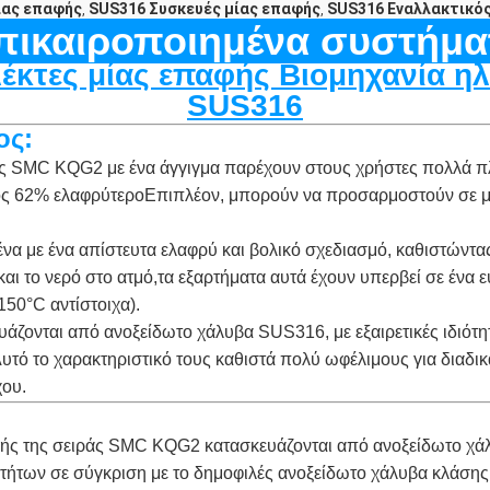
ίας επαφής
SUS316 Συσκευές μίας επαφής
SUS316 Εναλλακτικός
,
,
πικαιροποιημένα συστήμα
κτες μίας επαφής Βιομηχανία ηλ
SUS316
ος:
ράς SMC KQG2 με ένα άγγιγμα παρέχουν στους χρήστες πολλά π
ρος 62% ελαφρύτεροΕπιπλέον, μπορούν να προσαρμοστούν σε μ
να με ένα απίστευτα ελαφρύ και βολικό σχεδιασμό, καθιστώντας 
και το νερό στο ατμό,τα εξαρτήματα αυτά έχουν υπερβεί σε έν
50°C αντίστοιχα).
υάζονται από ανοξείδωτο χάλυβα SUS316, με εξαιρετικές ιδιότη
υτό το χαρακτηριστικό τους καθιστά πολύ ωφέλιμους για διαδ
χου.
φής της σειράς SMC KQG2 κατασκευάζονται από ανοξείδωτο χ
τήτων σε σύγκριση με το δημοφιλές ανοξείδωτο χάλυβα κλάσης