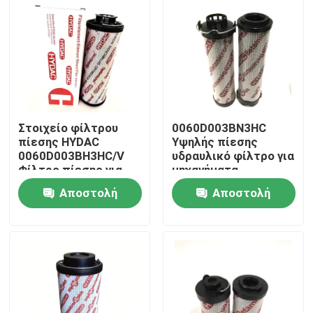
Στοιχείο φίλτρου
0060D003BN3HC
πίεσης HYDAC
Υψηλής πίεσης
0060D003BH3HC/V
υδραυλικό φίλτρο για
Φίλτρο πίεσης για
μηχανήματα
υδραυλικό σταθμό
κατασκευής
Αποστολή
Αποστολή
Σπίτι
ερώτησης
ερώτησης
Προϊόντα
Βίντεο