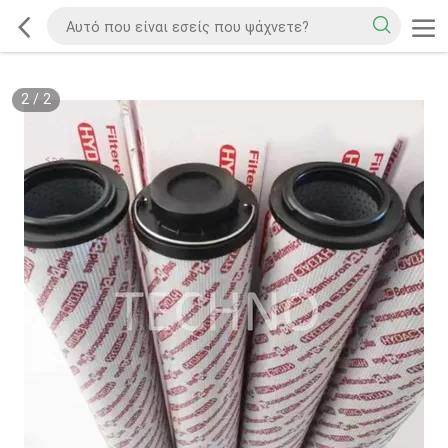
2
/
2