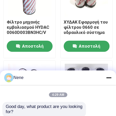
Σχετικά με εμάς
Φίλτρο μηχανής
ΧΥΔΑΚ Εφαρμογή του
εμβολιασμού HYDAC
φίλτρου 0660 σε
περιοδεία στο εργοστάσιο
0060D003BN3HC/V
υδραυλικό σύστημα
Αποστολή
Αποστολή
Έλεγχος ποιότητας
ερώτησης
ερώτησης
Επικοινωνήστε μαζί μας
Nene
Ειδήσεις
4:29 AM
Ζητήστε μια προσφορά
Good day, what product are you looking 
for?
HYDAC 0660
HYDAC
Πνευματικά εξαρτήματα σωλήνων