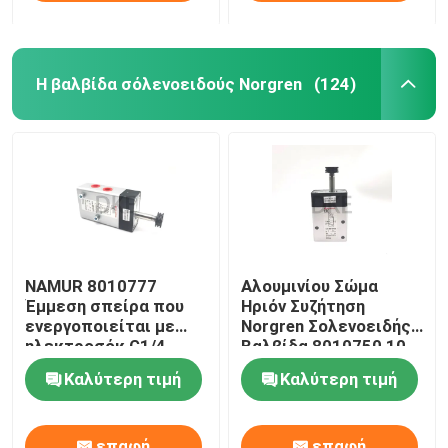
Η βαλβίδα σόλενοειδούς Norgren
(124)
NAMUR 8010777
Αλουμινίου Σώμα
Έμμεση σπείρα που
Ηριόν Συζήτηση
ενεργοποιείται με
Norgren Σολενοειδής
ηλεκτροσόκ G1/4
Βαλβίδα 8010750 10
Μέγεθος θύρας 5
Bar -10-50 °C
Καλύτερη τιμή
Καλύτερη τιμή
Θύρα 1 -10 bar
επαφή
επαφή