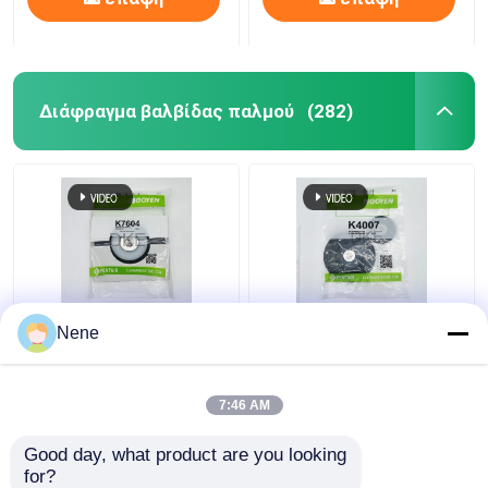
Διάφραγμα βαλβίδας παλμού
(282)
GOYEN Pulse Jet
GOYEN Πυκνωτική
Nene
Valves Gland Bush
βαλβίδα FKM
K7604 Buna / Nylon
Διαφράγμα K4007
Μέγεθος 3" CA/RCA76
M1156 1-1/2' DD,MM,T
7:46 AM
MM,T
σειρά
Καλύτερη τιμή
Καλύτερη τιμή
Good day, what product are you looking 
for?