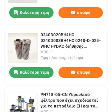
HP0392A25ANP01
Καλύτερη τιμή
επαφή
Σχετικά με εμάς
περιοδεία στο εργοστάσιο
0240D020BH4HC
0240D003BH4HC 0240-D-025-
Έλεγχος ποιότητας
WHC HYDAC διήθησης
υδραυλικού υγρού
MOQ：1
Τιμή：Διαπραγματεύσιμα
Επικοινωνήστε μαζί μας
Καλύτερη τιμή
επαφή
Ειδήσεις
Ζητήστε μια προσφορά
PH718-05-CN Υδραυλικό
φίλτρο που έχει σχεδιαστεί
για το πετρέλαιο EH και το
Πνευματικά εξαρτήματα σωλήνων
διαχωριστικό επιτρεπόμενης
MOQ：1