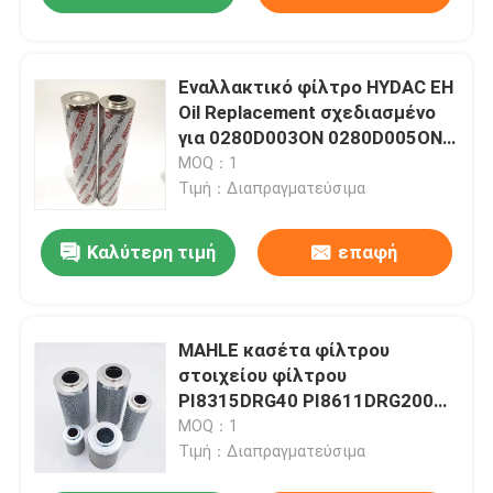
Εναλλακτικό φίλτρο HYDAC EH
Oil Replacement σχεδιασμένο
για 0280D003ON 0280D005ON
0280-D-200-WHC
MOQ：1
0280R005BN4HC
Τιμή：Διαπραγματεύσιμα
0280R010BN4HC
Καλύτερη τιμή
επαφή
MAHLE κασέτα φίλτρου
στοιχείου φίλτρου
PI8315DRG40 PI8611DRG200
PI2108PS3 PI9515DRGVST100
MOQ：1
PI8315DRG4077680994
Τιμή：Διαπραγματεύσιμα