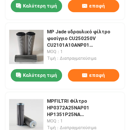
Καλύτερη τιμή
επαφή
MP Jade υδραυλικό φίλτρο
φυσίγγιο CU250250V
CU2101A10ANP01
CU2102M90ANP01
MOQ：1
CU2103A25ANP01
Τιμή：Διαπραγματεύσιμα
CU2101A06AH φίλτρο στοιχείο
Καλύτερη τιμή
επαφή
Σπίτι
MPFILTRI Φίλτρο
HP0372A25NAP01
Προϊόντα
HP1351P25NA
HP3203A06AHP01 υδραυλικό
MOQ：1
φίλτρο HP0372A25NA
Βίντεο
Τιμή：Διαπραγματεύσιμα