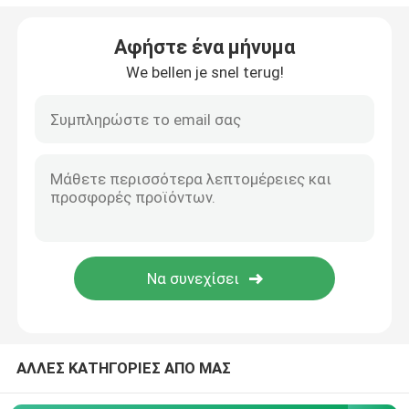
Πνευματικός κύλινδρος εμβόλων
Αφήστε ένα μήνυμα
We bellen je snel terug!
Πνευματικό Lubricator ρυθμιστών φίλτρων
Πνευματικό σωλήνα PU
Πνευματικοί δονητές
Βαλβίδες εκτόξευσης παλμού
Υδραυλικές αντλίες με έμβολο
ΑΛΛΕΣ ΚΑΤΗΓΟΡΙΕΣ ΑΠΟ ΜΑΣ
βαλβίδα σωληνοειδών asco