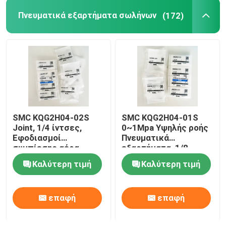
Πνευματικά εξαρτήματα σωλήνων
(172)
Υδραυλική βαλβίδα ελέγχου
Μετατροπέας μεταβλητής συχνότητας
burkert βαλβίδα σωληνοειδών
SMC KQG2H04-02S
SMC KQG2H04-01S
Ηλεκτρομαγνητική βαλβίδα Festo
Joint, 1/4 ίντσες,
0~1Mpa Υψηλής ροής
Εφοδιασμοί
Πνευματικά
συμπίεσης αέρα,
εξαρτήματα, 1/8
Κενό φλυτζάνι αναρρόφησης
SS316
ιντσών
Καλύτερη τιμή
Καλύτερη τιμή
επαφή
επαφή