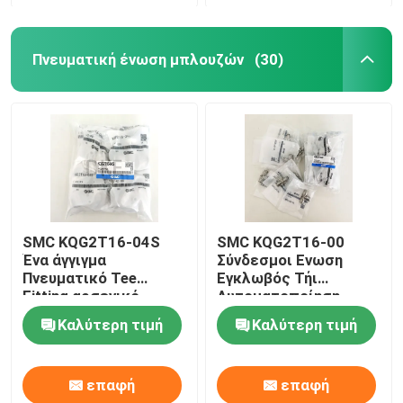
Πνευματική ένωση μπλουζών
(30)
SMC KQG2T16-04S
SMC KQG2T16-00
Ένα άγγιγμα
Σύνδεσμοι Ενωση
Πνευματικό Tee
Εγκλωβός Τήι
Fitting αρσενικό
Αυτοματοποίηση
Τριχόπλευρο Αγκώνα
Βιομηχανία
Καλύτερη τιμή
Καλύτερη τιμή
SUS316
επαφή
επαφή