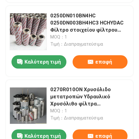
0250DN010BN4HC
0250DN003BH4HC3 HCHYDAC
Φίλτρο στοιχείου φίλτρου
υδραυλικού λαδιού
MOQ：1
Επιτρεπόμενη διαφορά πίεσης
Τιμή：Διαπραγματεύσιμα
Σχεδιασμένο για φιλτράρισμα
υγρών
Καλύτερη τιμή
επαφή
0270R010ON Χρυσόλιδο
μετατροπών Υδραυλικό
Χρυσόλιθο φίλτρα
0270R010ON1279155 1251201
MOQ：1
1251189 Πρότυπο ISO16889
Τιμή：Διαπραγματεύσιμα
Σχεδιασμένο για θερμοκρασίες
λειτουργίας μεταξύ -25
Καλύτερη τιμή
επαφή