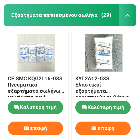
Εξαρτήματα πεπιεσμένου σωλήνα
(29)
CE SMC KQG2L16-03S
ΚΥΓ2Λ12-03S
Πνευματικά
Ελαστικοί
εξαρτήματα σωλήνων
εξαρτήματα
με νήματα υγρό
αεριστικών σωλήνων
σύνδεσης SS316
12 mm
Καλύτερη τιμή
Καλύτερη τιμή
επαφή
επαφή