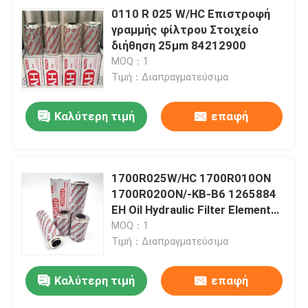
0110 R 025 W/HC Επιστροφή
γραμμής φίλτρου Στοιχείο
διήθηση 25μm 84212900
MOQ：1
Τιμή：Διαπραγματεύσιμα
Καλύτερη τιμή
επαφή
1700R025W/HC 1700R010ON
1700R020ON/-KB-B6 1265884
EH Oil Hydraulic Filter Element
Στοιχείο φίλτρου υδραυλικού
MOQ：1
λαδιού με επιτρεπόμενη
Τιμή：Διαπραγματεύσιμα
διαφορά πίεσης
Καλύτερη τιμή
επαφή