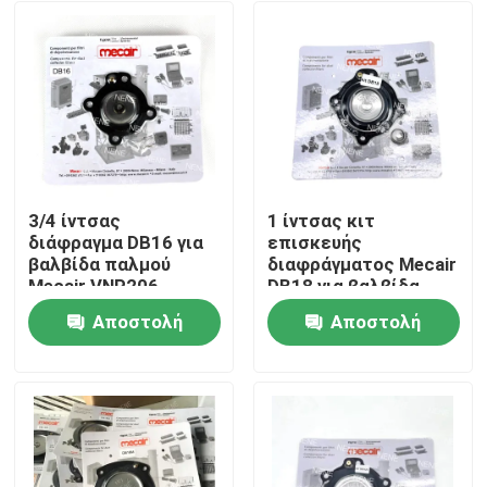
3/4 ίντσας
1 ίντσας κιτ
διάφραγμα DB16 για
επισκευής
βαλβίδα παλμού
διαφράγματος Mecair
Mecair VNP206
DB18 για βαλβίδα
VNP306 VNP306
παλμού Mecair
Αποστολή
Αποστολή
VEM306
VNP208 VNP308
Σπίτι
VEM208 VEM308
ερώτησης
ερώτησης
VNP408 VEM408
Προϊόντα
Βίντεο