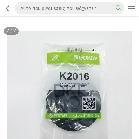
2
/
2