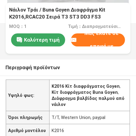
Νάιλον Τράι / Buna Goyen Διαφράγμα Kit
K2016,RCAC20 Σειρά T3 ST3 DD3 FS3
MOQ：1
Τιμή：Διαπραγματεύσιμα
Μας ελάτε σε
Καλύτερη τιμή
επαφή με
Περιγραφή προϊόντων
K2016 Κίτ διαφράγματος Goyen
,
Κίτ διαφράγματος Buna Goyen
,
Υψηλό φως:
Διάφραγμα βαλβίδας παλμού από
νάιλον
Όροι πληρωμής
T/T, Western Union, paypal
Αριθμό μοντέλου
K2016