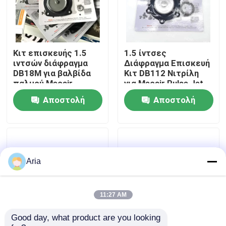
Σχετικά με εμάς
Κιτ επισκευής 1.5
1.5 ίντσες
περιοδεία στο εργοστάσιο
ιντσών διάφραγμα
Διάφραγμα Επισκευή
DB18M για βαλβίδα
Κιτ DB112 Νιτρίλη
παλμού Mecair
για Mecair Pulse Jet
Έλεγχος ποιότητας
VNP608 VEM608
Valve VNP212
Αποστολή
Αποστολή
VNP708 VEM708
VEM212
ερώτησης
ερώτησης
Επικοινωνήστε μαζί μας
Ειδήσεις
Aria
Ζητήστε μια προσφορά
11:27 AM
Good day, what product are you looking 
Πνευματικά εξαρτήματα σωλήνων