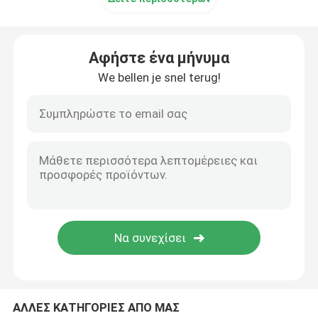
Υδραυλική βαλβίδα ελέγχου
Αφήστε ένα μήνυμα
Μετατροπέας μεταβλητής συχνότητας
We bellen je snel terug!
burkert βαλβίδα σωληνοειδών
Ηλεκτρομαγνητική βαλβίδα Festo
Κενό φλυτζάνι αναρρόφησης
ΑΛΛΕΣ ΚΑΤΗΓΟΡΙΕΣ ΑΠΟ ΜΑΣ