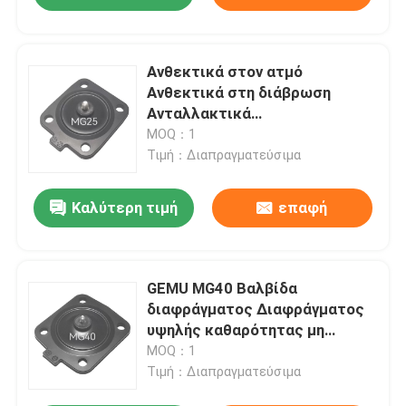
Ανθεκτικά στον ατμό
Ανθεκτικά στη διάβρωση
Ανταλλακτικά
στεγανοποιητικού
MOQ：1
διαφράγματος υψηλής
Τιμή：Διαπραγματεύσιμα
θερμοκρασίας GEMU MG20
Καλύτερη τιμή
επαφή
GEMU MG40 Βαλβίδα
διαφράγματος Διαφράγματος
υψηλής καθαρότητας μη
βροχόπτωση Ανθεκτική σε
MOQ：1
οξέα και αλκαλίες Σφραγίδα
Τιμή：Διαπραγματεύσιμα
βαλβίδας βιομηχανικού υγρού