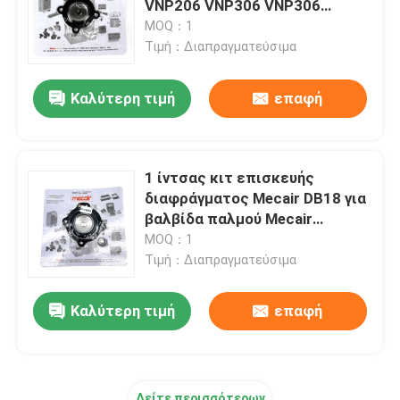
VNP206 VNP306 VNP306
VEM306
MOQ：1
Πνευματικός κύλινδρος εμβόλων
Τιμή：Διαπραγματεύσιμα
Καλύτερη τιμή
επαφή
Πνευματικό Lubricator ρυθμιστών φίλτρων
Πνευματικό σωλήνα PU
1 ίντσας κιτ επισκευής
διαφράγματος Mecair DB18 για
Πνευματικοί δονητές
βαλβίδα παλμού Mecair
VNP208 VNP308 VEM208
MOQ：1
VEM308 VNP408 VEM408
Τιμή：Διαπραγματεύσιμα
Βαλβίδες εκτόξευσης παλμού
Καλύτερη τιμή
επαφή
Υδραυλικές αντλίες με έμβολο
βαλβίδα σωληνοειδών asco
Δείτε περισσότερων