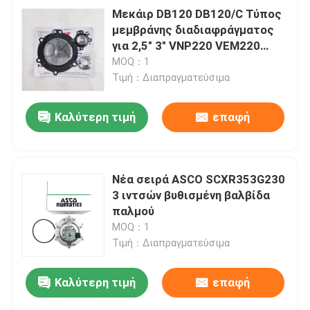
Μεκάιρ DB120 DB120/C Τύπος
μεμβράνης διαδιαφράγματος
για 2,5" 3" VNP220 VEM220
VNP420
MOQ：1
Τιμή：Διαπραγματεύσιμα
Καλύτερη τιμή
επαφή
Νέα σειρά ASCO SCXR353G230
3 ιντσών βυθισμένη βαλβίδα
παλμού
MOQ：1
Τιμή：Διαπραγματεύσιμα
Καλύτερη τιμή
επαφή