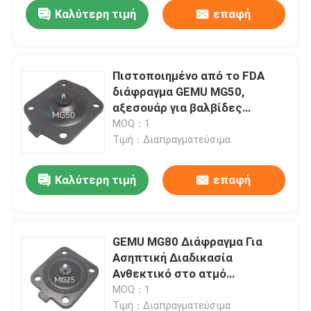
Καλύτερη τιμή
επαφή
Πιστοποιημένο από το FDA
διάφραγμα GEMU MG50,
αξεσουάρ για βαλβίδες
ασέπτικών υγρών μεγάλου
MOQ：1
διαμέτρου σε φαρμακευτικό,
Τιμή：Διαπραγματεύσιμα
τροφικό και υπερκαθαρό
εξοπλισμό νερού
Καλύτερη τιμή
επαφή
Σπίτι
GEMU MG80 Διάφραγμα Για
Ασηπτική Διαδικασία
Προϊόντα
Ανθεκτικό στο ατμό
Αντιγήρανση Αντιδιάβρωση
MOQ：1
Σφραγίδα Βαλβίδας υγρού
Βίντεο
Τιμή：Διαπραγματεύσιμα