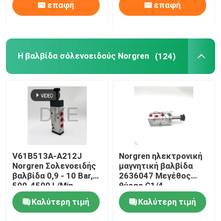
επαφή
επαφή
Η βαλβίδα σόλενοειδούς Norgren
(124)
V61B513A-A212J
Norgren ηλεκτρονική
Norgren Σολενοειδής
μαγνητική βαλβίδα
βαλβίδα 0,9 - 10 Bar,
2636047 Μεγέθος
500-4500 L/Min
θύρας G1/4
Λειτουργία 5/2
Καλύτερη τιμή
Καλύτερη τιμή