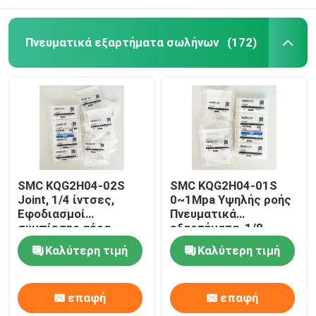
Πνευματικά εξαρτήματα σωλήνων
(172)
SMC KQG2H04-02S
SMC KQG2H04-01S
Joint, 1/4 ίντσες,
0~1Mpa Υψηλής ροής
Εφοδιασμοί
Πνευματικά
συμπίεσης αέρα,
εξαρτήματα, 1/8
SS316
ιντσών
Καλύτερη τιμή
Καλύτερη τιμή
επαφή
επαφή