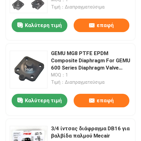
ασηπτικούς αγωγούς
Τιμή：Διαπραγματεύσιμα
παραγωγής
Εξαρτήματα πεπιεσμένου σωλήνα
Καλύτερη τιμή
επαφή
Πνευματική ένωση μπλουζών
GEMU MG8 PTFE EPDM
Η βαλβίδα σόλενοειδούς Norgren
Composite Diaphragm For GEMU
600 Series Diaphragm Valve
Certified FDA
MOQ：1
Διάφραγμα βαλβίδας παλμού
Τιμή：Διαπραγματεύσιμα
Υδραυλικό φίλτρο
Καλύτερη τιμή
επαφή
Σωληνωτικές βαλβίδες SMC
3/4 ίντσας διάφραγμα DB16 για
βαλβίδα παλμού Mecair
πνευματική βαλβίδα σωληνοειδούς