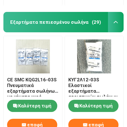
Εξαρτήματα πεπιεσμένου σωλήνα
(29)
CE SMC KQG2L16-03S
ΚΥΓ2Λ12-03S
Πνευματικά
Ελαστικοί
εξαρτήματα σωλήνων
εξαρτήματα
με νήματα υγρό
αεριστικών σωλήνων
σύνδεσης SS316
12 mm
Καλύτερη τιμή
Καλύτερη τιμή
επαφή
επαφή