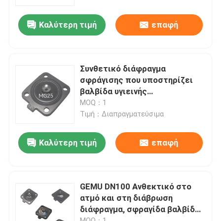
Καλύτερη τιμή
επαφή
Σχετικά με εμάς
περιοδεία στο εργοστάσιο
Συνθετικό διάφραγμα
σφράγισης που υποστηρίζει
Έλεγχος ποιότητας
βαλβίδα υγιεινής
διάφραγματος GEMU MG25
MOQ：1
σειράς
Τιμή：Διαπραγματεύσιμα
Επικοινωνήστε μαζί μας
Καλύτερη τιμή
επαφή
Ειδήσεις
Ζητήστε μια προσφορά
GEMU DN100 Ανθεκτικό στο
ατμό και στη διάβρωση
διάφραγμα, σφραγίδα βαλβίδας
Πνευματικά εξαρτήματα σωλήνων
αντιγήρανσης για μεγάλους
MOQ：1