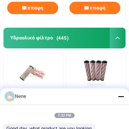
επαφή
επαφή
Υδραυλικό φίλτρο
(445)
Συσκευές διήθησης
1700-R-100-W
Nene
ακριβείας Υδραυλικά
Ατσάλινο φίλτρο
συσκευάσματα
στοιχείο φυσίγγιο HC
διήθησης από
Wire Mesh
7:32 PM
ανοξείδωτο χάλυβα
Καλύτερη τιμή
Καλύτερη τιμή
Good day, what product are you looking 