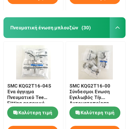
Πνευματική ένωση μπλουζών
(30)
SMC KQG2T16-04S
SMC KQG2T16-00
Ένα άγγιγμα
Σύνδεσμοι Ενωση
Πνευματικό Tee
Εγκλωβός Τήι
Fitting αρσενικό
Αυτοματοποίηση
Τριχόπλευρο Αγκώνα
Βιομηχανία
Καλύτερη τιμή
Καλύτερη τιμή
SUS316