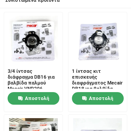
3/4 ίντσας
1 ίντσας κιτ
διάφραγμα DB16 για
επισκευής
βαλβίδα παλμού
διαφράγματος Mecair
Mecair VNP206
DB18 για βαλβίδα
Σπίτι
VNP306 VNP306
παλμού Mecair
Αποστολή
Αποστολή
VEM306
VNP208 VNP308
VEM208 VEM308
ερώτησης
ερώτησης
Προϊόντα
VNP408 VEM408
Βίντεο