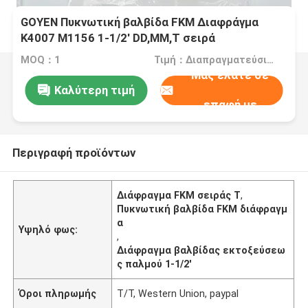
GOYEN Πυκνωτική βαλβίδα FKM Διαφράγμα
K4007 M1156 1-1/2' DD,MM,T σειρά
MOQ：1
Τιμή：Διαπραγματεύσιμα
Μας ελάτε σε
Καλύτερη τιμή
επαφή με
Περιγραφή προϊόντων
Διάφραγμα FKM σειράς T
,
Πυκνωτική βαλβίδα FKM διάφραγμ
α
Υψηλό φως:
,
Διάφραγμα βαλβίδας εκτοξεύσεω
ς παλμού 1-1/2'
Όροι πληρωμής
T/T, Western Union, paypal