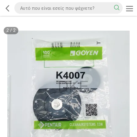
2
/
2