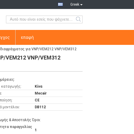
Greek
εγχος
επαφή
 διαφράγματος για VNP/VEM212 VNP/VEM312
VNP/VEM212 VNP/VEM312
μέρειες:
 καταγωγής:
Κίνα
α:
Mecair
ποίηση:
CE
ό μοντέλου:
DB112
μής & Αποστολής Όροι:
τητα παραγγελίας
1