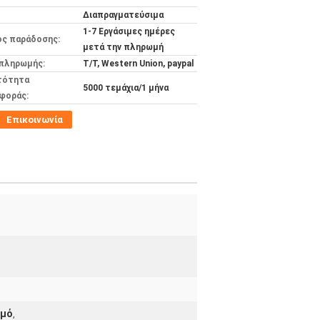
Διαπραγματεύσιμα
1-7 Εργάσιμες ημέρες
ος παράδοσης:
μετά την πληρωμή
 πληρωμής:
T/T, Western Union, paypal
τότητα
5000 τεμάχια/1 μήνα
φοράς:
Επικοινωνία
λμό
,