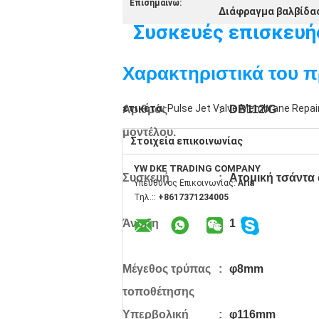
Επισημαίνω:
Διάφραγμα βαλβίδα
Συσκευές επισκευής
Χαρακτηριστικά του π
ετικέτα:
Pulse Jet Valve Membrane Repair
Αριθμός
:
DB112/G
μοντέλου.
Στοιχεία επικοινωνίας
YW DKE TRADING COMPANY
Συσκευή
:
Ατομική τσάντα
Υπεύθυνος Επικοινωνίας:
Aria
Τηλ.::
+8617371234005
Άνοιξη
:
1
Μέγεθος τρύπας
:
φ8mm
τοποθέτησης
Υπερβολική
:
φ116mm