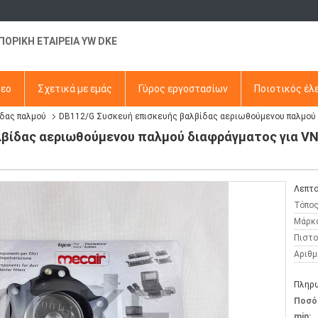
ΠΟΡΙΚΗ ΕΤΑΙΡΕΙΑ YW DKE
τεο
Σχετικά με εμάς
Γύρος εργοστασίων
Ποιοτικός έλ
ίδας παλμού
DB112/G Συσκευή επισκευής βαλβίδας αεριωθούμενου παλμού
λβίδας αεριωθούμενου παλμού διαφράγματος για 
Λεπτο
Τόπος
Μάρκ
Πιστο
Αριθμ
Πληρω
Ποσό
min: