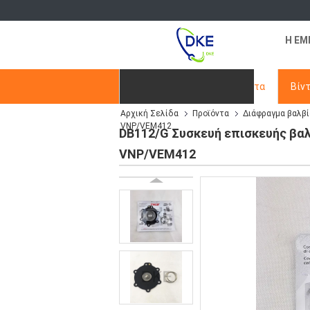
Η ΕΜ
Αρχική Σελίδα
Προϊόντα
Βίν
Αρχική Σελίδα
Προϊόντα
Διάφραγμα βαλβ
Ζητήστε ένα απόσπασμα
VNP/VEM412
DB112/G Συσκευή επισκευής βα
VNP/VEM412