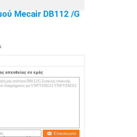
μού Mecair DB112 /G
s
ας απευθείας σε εμάς
Επικοινωνία
υή επισκευής