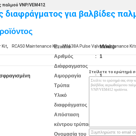
ς παλμού VNP/VEM412
 διαφράγματος για βαλβίδες παλ
ροϊόντος
,
,
 Kit
RCA50 Maintenance Kit
M1638A Pulse Valve Maintenance Kit
Ετικέτα
:
Μεκάιρ
Αριθμός
:
1
Διάφραγματος
Στείλετε το ερώτημά σ
 σφραγισμένη
Αιμορραγία
:
1
Τρύπα
Υλικό
:
ΝΒΡ (Βούνα)
διαφράγματος
Απόσταση
:
φ120 mm
κέντρου τρύπας
Ονομασία του
:
DB112/G Συσκε