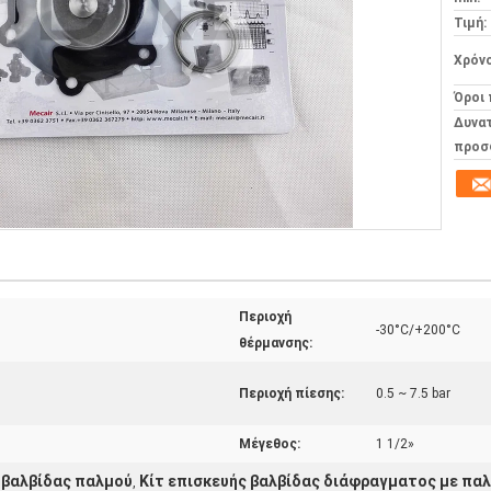
Τιμή:
Χρόν
Όροι
Δυνα
προσ
Περιοχή
-30°C/+200°C
θέρμανσης:
Περιοχή πίεσης:
0.5 ~ 7.5 bar
Μέγεθος:
1 1/2»
 βαλβίδας παλμού
Κίτ επισκευής βαλβίδας διάφραγματος με πα
,