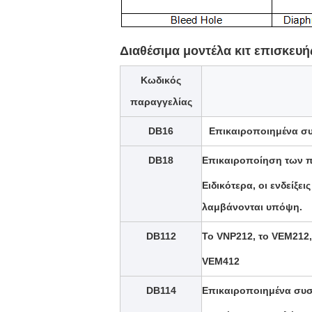
Διαθέσιμα μοντέλα κιτ επισκευ
Κωδικός
παραγγελίας
DB16
Επικαιροποιημένα σ
DB18
Επικαιροποίηση των 
Ειδικότερα, οι ενδείξ
λαμβάνονται υπόψη.
DB112
Το VNP212, το VEM212,
VEM412
DB114
Επικαιροποιημένα συσ