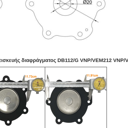
επισκευής διαφράγματος DB112/G VNP/VEM212 VNP