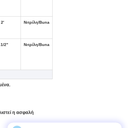
2'
Νιτρίλη/Buna
-1/2"
Νιτρίλη/Buna
μένα.
λιστεί η ασφαλή