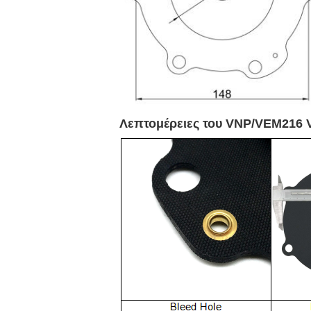
Λεπτομέρειες του VNP/VEM216