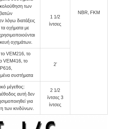
ακολούθηση των
NBR, FKM
ιβατών
1 1/2
 εν λόγω διατάξεις
ίντσες
 τα οχήματα με
χρησιμοποιούνται
σκευή οχημάτων.
 το VEM216, το
ο VEM416, το
2'
P616,
ημένα συστήματα
ικό μέγεθος:
2 1/2
 μέθοδος αυτή δεν
ίντσες 3
ησιμοποιηθεί για
ίντσες
ση των κινδύνων.