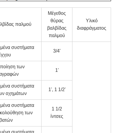
Μέγεθος
θύρας
Υλικό
λβίδας παλμού
βαλβίδας
διαφράγματος
παλμού
ημένα συστήματα
3/4'
έγχου
οποίηση των
1'
αγραφών
ημένα συστήματα
1', 1 1/2'
των οχημάτων
ημένα συστήματα
1 1/2
ακολούθηση των
ίντσες
ιβατών
ημένα συστήματα