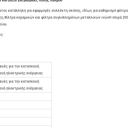
 και DB16 για βαλβίδες πύλης παλμού
γματος κατάλληλη για εφαρμογές συλλέκτη σκόνης, ιδίως για καθαρισμό φίλτ
ης,Φίλτρα κεραμικών και φίλτρα συγκολλημένων μεταλλικών ινώνΗ σειρά 200Se
ρίου.
ις:
ευές για την κατασκευή
ευή ηλεκτρικής ενέργειας
ευές για την κατασκευή
ευή ηλεκτρικής ενέργειας