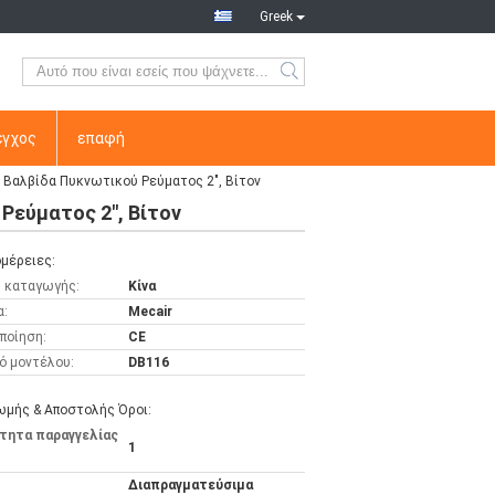
Greek
εγχος
επαφή
 Βαλβίδα Πυκνωτικού Ρεύματος 2", Βίτον
Ρεύματος 2", Βίτον
μέρειες:
 καταγωγής:
Κίνα
α:
Mecair
ποίηση:
CE
ό μοντέλου:
DB116
μής & Αποστολής Όροι:
τητα παραγγελίας
1
Διαπραγματεύσιμα