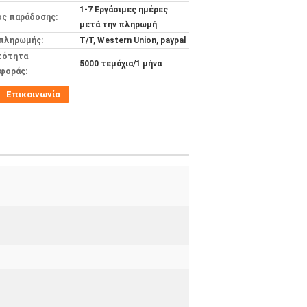
1-7 Εργάσιμες ημέρες
ος παράδοσης:
μετά την πληρωμή
 πληρωμής:
T/T, Western Union, paypal
τότητα
5000 τεμάχια/1 μήνα
φοράς:
Επικοινωνία