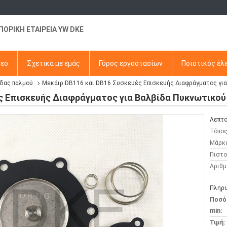
ΠΟΡΙΚΗ ΕΤΑΙΡΕΙΑ YW DKE
τεο
Σχετικά με εμάς
Γύρος εργοστασίων
Ποιοτικός έλ
ίδας παλμού
Μεκάιρ DB116 και DB16 Συσκευές Επισκευής Διαφράγματος για
ς Επισκευής Διαφράγματος για Βαλβίδα Πυκνωτικού 
Λεπτο
Τόπος
Μάρκ
Πιστο
Αριθμ
Πληρω
Ποσό
min:
Τιμή: