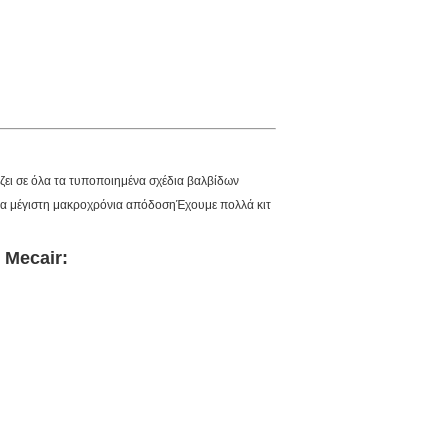
άζει σε όλα τα τυποποιημένα σχέδια βαλβίδων
ια μέγιστη μακροχρόνια απόδοσηΈχουμε πολλά κιτ
 Mecair
: