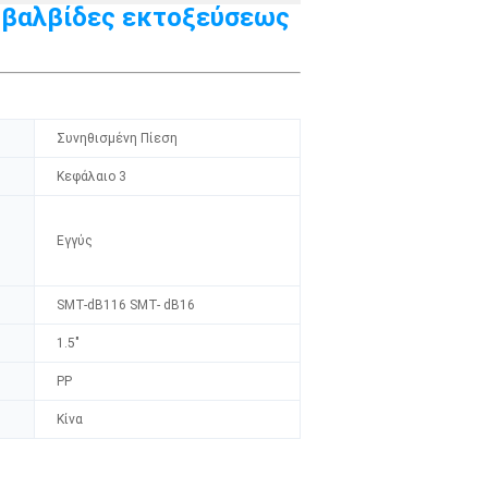
α βαλβίδες εκτοξεύσεως
Συνηθισμένη Πίεση
Κεφάλαιο 3
Εγγύς
SMT-dB116 SMT- dB16
1.5"
PP
Κίνα