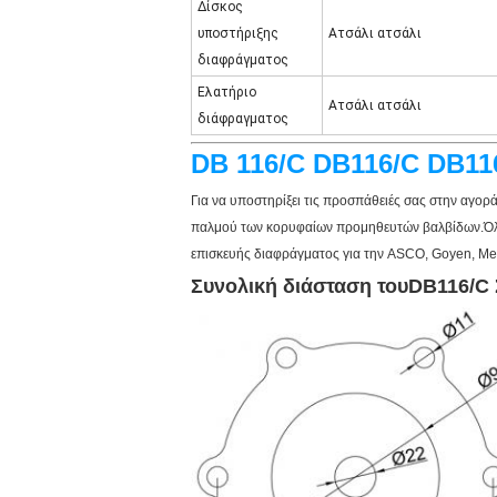
Δίσκος
υποστήριξης
Ατσάλι ατσάλι
διαφράγματος
Ελατήριο
Ατσάλι ατσάλι
διάφραγματος
DB 116/C DB116/C DB11
Για να υποστηρίξει τις προσπάθειές σας στην αγορά
παλμού των κορυφαίων προμηθευτών βαλβίδων.Όλα 
επισκευής διαφράγματος για την ASCO, Goyen, Mec
Συνολική διάσταση του
DB116/C 