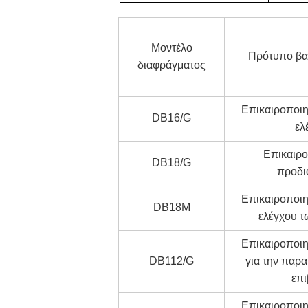
Μοντέλο
Πρότυπο βα
διαφράγματος
Επικαιροποι
DB16/G
ελ
Επικαιρ
DB18/G
προδι
Επικαιροποι
DB18M
ελέγχου 
Επικαιροποι
DB112/G
για την παρ
επ
Επικαιροποι