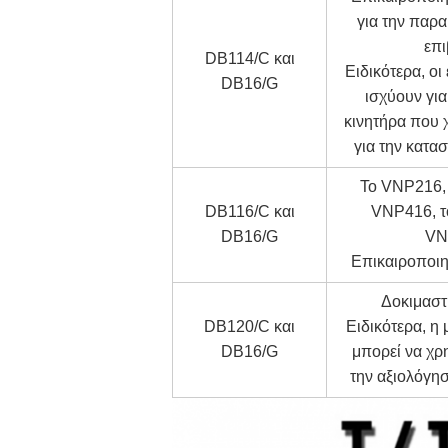
για την παρ
επ
DB114/C και
Ειδικότερα, οι
DB16/G
ισχύουν για
κινητήρα που 
για την κατα
Το VNP216,
DB116/C και
VNP416, τ
DB16/G
VN
Επικαιροποι
Δοκιμαστ
DB120/C και
Ειδικότερα, η
DB16/G
μπορεί να χρ
την αξιολόγη