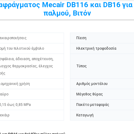
αφράγματος Mecair DB116 και DB16 γι
παλμού, Βιτόν
πικαιροποιήσεις
Πίεση
ομή του πιλοτικού έμβολο
Ηλεκτρική τροφοδοσία
σφάλεια, άδειαση, αποχέτευση,
λεγχος θερμοκρασίας, έλεγχος
Τύπος
οής
ιομηχανική χρήση
Αριθμός μοντέλου
αύρο
Μέγεθος θύρας
0,15 έως 0,85 MPa
Πακέτο μεταφοράς
εκάιρ
Καταγωγή