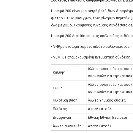
Συσκευές επισκευής διαφράγματος Mecair DB116
Η σειρά 200 είναι μια σειρά βαλβίδων διαφρά
φίλτρου, των φυσίγγων, των φίλτρων περιτύλιξ
όλα με ρυμουλκούμενες γυναίκες συνδέσεις αε
Η σειρά 200 διατίθεται στις ακόλουθες εκδόσε
• VNP,με ενσωματωμένο πιλότο σόλενοειδούς
• VEM, με απομακρυσμένη πνευματική σύνδεση.
Άλλες συσκευές και συσκ
Κάλυψη
συσκευών για την κατασκ
Άλλες συσκευές και συσκ
Σώμα
συσκευών για την κατασκ
Πιλοτική βάση
Άλλες χημικές ουσίες
Πιλότος
Ατσάλι ατσάλι
Διαφράγμα
Εθνική Εθνική Εταιρεία
Άλλες συσκευές
Ατσάλι ατσάλι