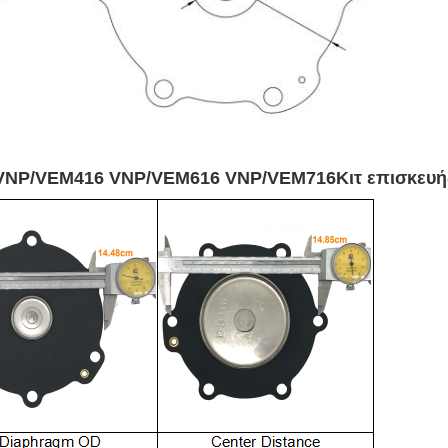
 VNP/VEM416 VNP/VEM616 VNP/VEM716
Κιτ επισκευ